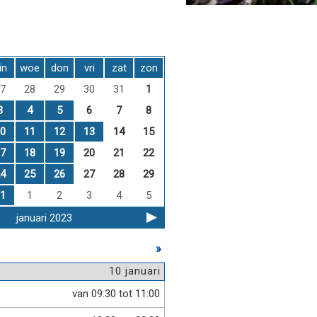
in
woe
don
vri
zat
zon
7
28
29
30
31
1
3
4
5
6
7
8
0
11
12
13
14
15
7
18
19
20
21
22
4
25
26
27
28
29
1
1
2
3
4
5
januari 2023
»
10 januari
van 09:30 tot 11:00