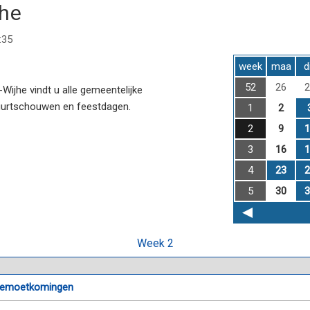
jhe
:35
week
maa
d
52
26
2
ijhe vindt u alle gemeentelijke
uurtschouwen en feestdagen.
1
2
2
9
1
3
16
1
4
23
2
5
30
3
Week 2
egemoetkomingen