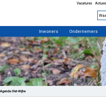
Vacatures
Actuee
Inwoners
Ondernemers
Agenda Olst-Wijhe