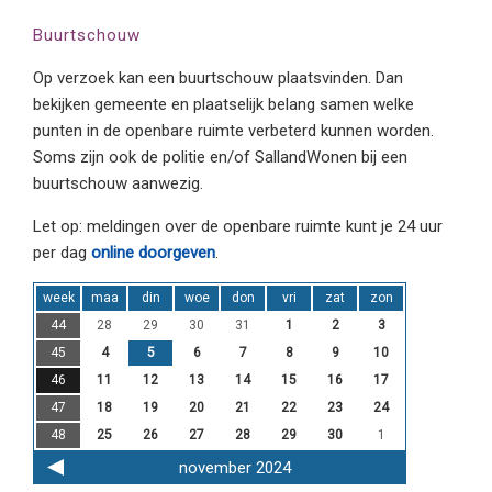
Buurtschouw
Op verzoek kan een buurtschouw plaatsvinden. Dan
bekijken gemeente en plaatselijk belang samen welke
punten in de openbare ruimte verbeterd kunnen worden.
Soms zijn ook de politie en/of SallandWonen bij een
buurtschouw aanwezig.
Let op: meldingen over de openbare ruimte kunt je 24 uur
per dag
online doorgeven
.
week
maa
din
woe
don
vri
zat
zon
44
28
29
30
31
1
2
3
45
4
5
6
7
8
9
10
46
11
12
13
14
15
16
17
47
18
19
20
21
22
23
24
48
25
26
27
28
29
30
1
november 2024