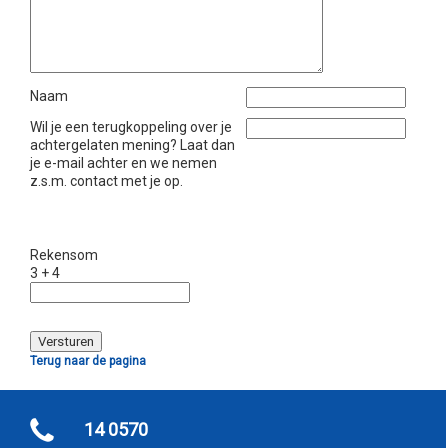
Naam
Wil je een terugkoppeling over je
achtergelaten mening? Laat dan
je e-mail achter en we nemen
z.s.m. contact met je op.
Rekensom
3 + 4
Terug naar de pagina
14 0570