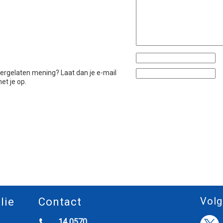
htergelaten mening? Laat dan je e-mail
et je op.
Volg
lie
Contact
14 0570