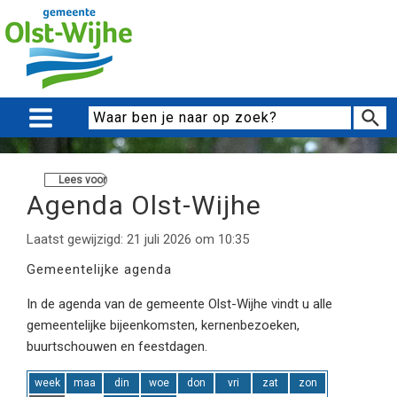
Lees voor
Agenda Olst-Wijhe
Laatst gewijzigd: 21 juli 2026 om 10:35
Gemeentelijke agenda
In de agenda van de gemeente Olst-Wijhe vindt u alle
gemeentelijke bijeenkomsten, kernenbezoeken,
buurtschouwen en feestdagen.
week
maa
din
woe
don
vri
zat
zon