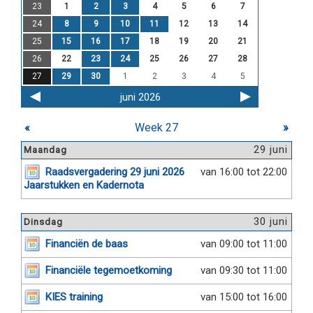
23
1
2
3
4
5
6
7
24
8
9
10
11
12
13
14
25
15
16
17
18
19
20
21
26
22
23
24
25
26
27
28
27
29
30
1
2
3
4
5
juni 2026
«
Week 27
»
29 juni
Maandag
Raadsvergadering 29 juni 2026
van 16:00 tot 22:00
Jaarstukken en Kadernota
30 juni
Dinsdag
Financiën de baas
van 09:00 tot 11:00
Financiële tegemoetkoming
van 09:30 tot 11:00
KIES training
van 15:00 tot 16:00