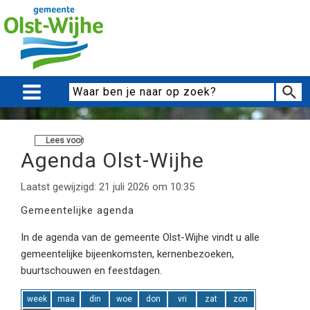
Lees voor
Agenda Olst-Wijhe
Laatst gewijzigd: 21 juli 2026 om 10:35
Gemeentelijke agenda
In de agenda van de gemeente Olst-Wijhe vindt u alle
gemeentelijke bijeenkomsten, kernenbezoeken,
buurtschouwen en feestdagen.
week
maa
din
woe
don
vri
zat
zon