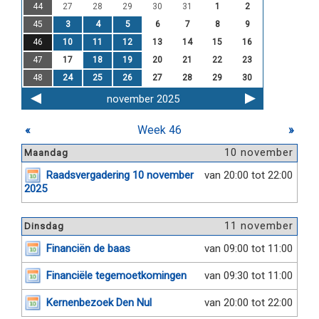
44
27
28
29
30
31
1
2
45
3
4
5
6
7
8
9
46
10
11
12
13
14
15
16
47
17
18
19
20
21
22
23
48
24
25
26
27
28
29
30
november 2025
«
Week 46
»
10 november
Maandag
Raadsvergadering 10 november
van 20:00 tot 22:00
2025
11 november
Dinsdag
Financiën de baas
van 09:00 tot 11:00
Financiële tegemoetkomingen
van 09:30 tot 11:00
Kernenbezoek Den Nul
van 20:00 tot 22:00