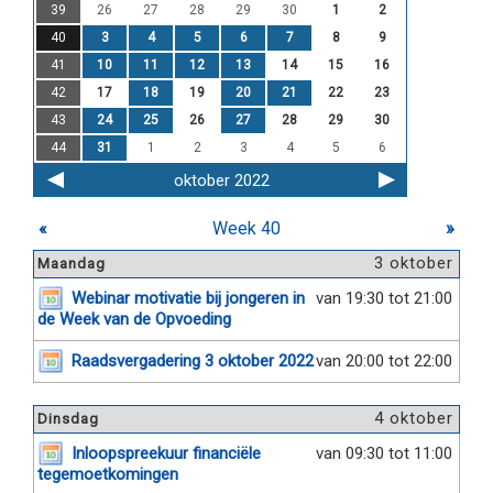
39
26
27
28
29
30
1
2
40
3
4
5
6
7
8
9
41
10
11
12
13
14
15
16
42
17
18
19
20
21
22
23
43
24
25
26
27
28
29
30
44
31
1
2
3
4
5
6
oktober 2022
«
Week 40
»
3 oktober
Maandag
Webinar motivatie bij jongeren in
van 19:30 tot 21:00
de Week van de Opvoeding
Raadsvergadering 3 oktober 2022
van 20:00 tot 22:00
4 oktober
Dinsdag
Inloopspreekuur financiële
van 09:30 tot 11:00
tegemoetkomingen