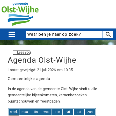
Lees voor
Agenda Olst-Wijhe
Laatst gewijzigd: 21 juli 2026 om 10:35
Gemeentelijke agenda
In de agenda van de gemeente Olst-Wijhe vindt u alle
gemeentelijke bijeenkomsten, kernenbezoeken,
buurtschouwen en feestdagen.
week
maa
din
woe
don
vri
zat
zon