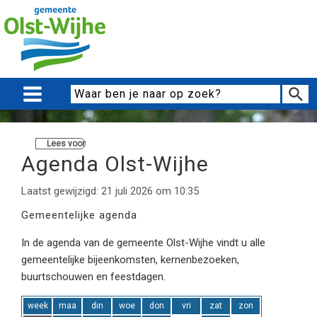
Lees voor
Agenda Olst-Wijhe
Laatst gewijzigd: 21 juli 2026 om 10:35
Gemeentelijke agenda
In de agenda van de gemeente Olst-Wijhe vindt u alle
gemeentelijke bijeenkomsten, kernenbezoeken,
buurtschouwen en feestdagen.
week
maa
din
woe
don
vri
zat
zon