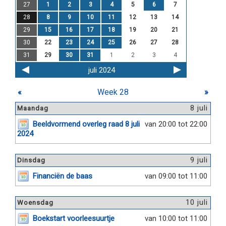
27
1
2
3
4
5
6
7
28
8
9
10
11
12
13
14
29
15
16
17
18
19
20
21
30
22
23
24
25
26
27
28
31
29
30
31
1
2
3
4
juli 2024
«
Week 28
»
8 juli
Maandag
Beeldvormend overleg raad 8 juli
van 20:00 tot 22:00
2024
9 juli
Dinsdag
Financiën de baas
van 09:00 tot 11:00
10 juli
Woensdag
Boekstart voorleesuurtje
van 10:00 tot 11:00