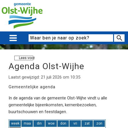
Lees voor
Agenda Olst-Wijhe
Laatst gewijzigd: 21 juli 2026 om 10:35
Gemeentelijke agenda
In de agenda van de gemeente Olst-Wijhe vindt u alle
gemeentelijke bijeenkomsten, kernenbezoeken,
buurtschouwen en feestdagen.
week
maa
din
woe
don
vri
zat
zon