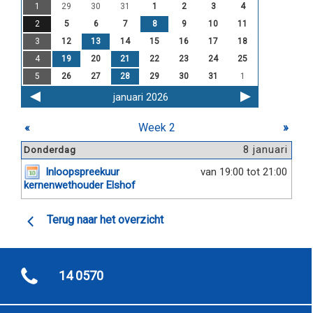
1
29
30
31
1
2
3
4
2
5
6
7
8
9
10
11
3
12
13
14
15
16
17
18
4
19
20
21
22
23
24
25
5
26
27
28
29
30
31
1
januari 2026
«
Week 2
»
8 januari
Donderdag
Inloopspreekuur
van 19:00 tot 21:00
kernenwethouder Elshof
Terug naar het overzicht
14 0570