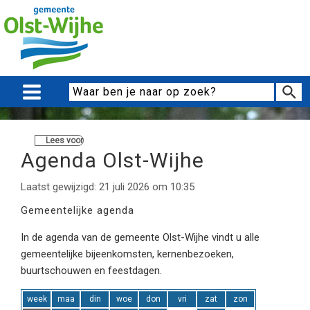
Lees voor
Agenda Olst-Wijhe
Laatst gewijzigd: 21 juli 2026 om 10:35
Gemeentelijke agenda
In de agenda van de gemeente Olst-Wijhe vindt u alle
gemeentelijke bijeenkomsten, kernenbezoeken,
buurtschouwen en feestdagen.
week
maa
din
woe
don
vri
zat
zon