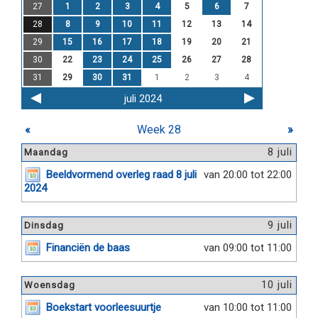
27
1
2
3
4
5
6
7
28
8
9
10
11
12
13
14
29
15
16
17
18
19
20
21
30
22
23
24
25
26
27
28
31
29
30
31
1
2
3
4
juli 2024
«
Week 28
»
8 juli
Maandag
Beeldvormend overleg raad 8 juli
van 20:00 tot 22:00
2024
9 juli
Dinsdag
Financiën de baas
van 09:00 tot 11:00
10 juli
Woensdag
Boekstart voorleesuurtje
van 10:00 tot 11:00