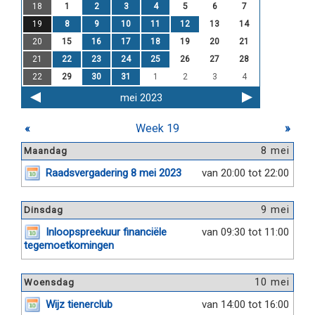
18
1
2
3
4
5
6
7
19
8
9
10
11
12
13
14
20
15
16
17
18
19
20
21
21
22
23
24
25
26
27
28
22
29
30
31
1
2
3
4
mei 2023
«
Week 19
»
8 mei
Maandag
Raadsvergadering 8 mei 2023
van 20:00 tot 22:00
9 mei
Dinsdag
Inloopspreekuur financiële
van 09:30 tot 11:00
tegemoetkomingen
10 mei
Woensdag
Wijz tienerclub
van 14:00 tot 16:00