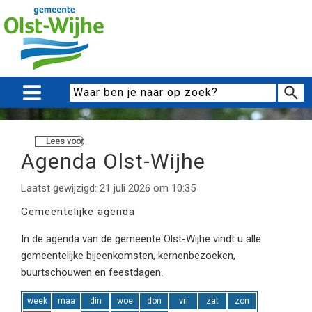
Lees voor
Agenda Olst-Wijhe
Laatst gewijzigd: 21 juli 2026 om 10:35
Gemeentelijke agenda
In de agenda van de gemeente Olst-Wijhe vindt u alle
gemeentelijke bijeenkomsten, kernenbezoeken,
buurtschouwen en feestdagen.
week
maa
din
woe
don
vri
zat
zon