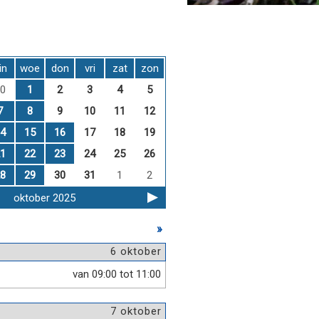
in
woe
don
vri
zat
zon
0
1
2
3
4
5
7
8
9
10
11
12
4
15
16
17
18
19
1
22
23
24
25
26
8
29
30
31
1
2
oktober 2025
»
6 oktober
van 09:00 tot 11:00
7 oktober