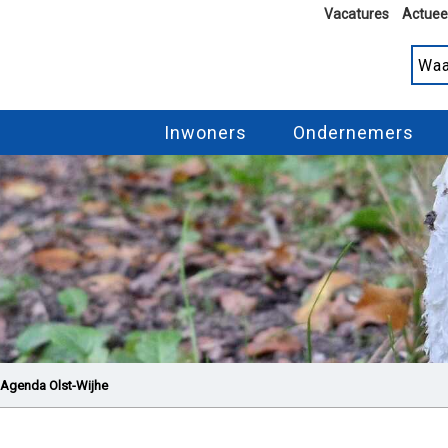
Vacatures
Actuee
Inwoners
Ondernemers
Agenda Olst-Wijhe