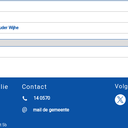
uder Wijhe
Volg
lie
Contact
14 0570
mail de gemeente
t 5b