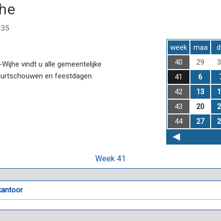
jhe
:35
week
maa
d
40
29
3
ijhe vindt u alle gemeentelijke
uurtschouwen en feestdagen.
41
6
42
13
1
43
20
2
44
27
2
Week 41
kantoor