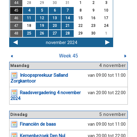
44
28
29
30
31
1
2
3
45
4
5
6
7
8
9
10
46
11
12
13
14
15
16
17
47
18
19
20
21
22
23
24
48
25
26
27
28
29
30
1
november 2024
«
Week 45
»
4 november
Maandag
Inloopspreekuur Salland
van 09:00 tot 11:00
Zorgkantoor
Raadsvergadering 4 november
van 20:00 tot 22:00
2024
5 november
Dinsdag
Financiën de baas
van 09:00 tot 11:00
Kernenbezoek Den Nul
van 20:00 tot 22:00