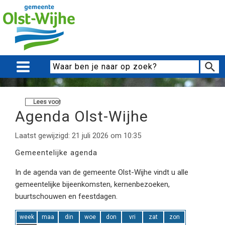
Lees voor
Agenda Olst-Wijhe
Laatst gewijzigd: 21 juli 2026 om 10:35
Gemeentelijke agenda
In de agenda van de gemeente Olst-Wijhe vindt u alle
gemeentelijke bijeenkomsten, kernenbezoeken,
buurtschouwen en feestdagen.
week
maa
din
woe
don
vri
zat
zon