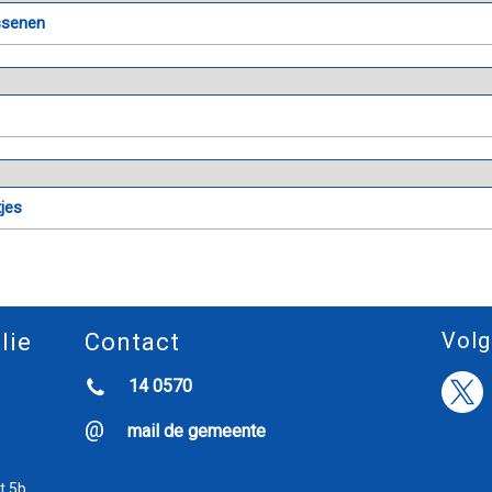
ssenen
tjes
Volg
lie
Contact
14 0570
mail de gemeente
t 5b