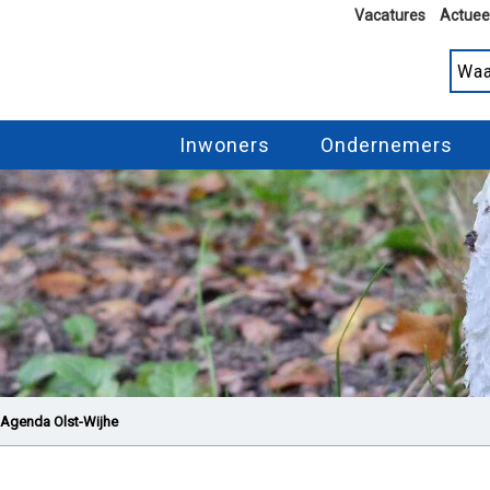
Vacatures
Actuee
Inwoners
Ondernemers
Agenda Olst-Wijhe