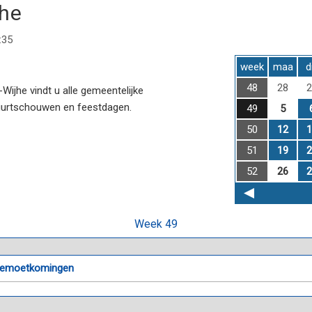
jhe
:35
week
maa
d
48
28
2
ijhe vindt u alle gemeentelijke
uurtschouwen en feestdagen.
49
5
50
12
1
51
19
2
52
26
2
Week 49
egemoetkomingen