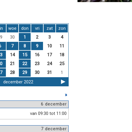
in
woe
don
vri
zat
zon
9
30
1
2
3
4
6
7
8
9
10
11
3
14
15
16
17
18
0
21
22
23
24
25
7
28
29
30
31
1
december 2022
»
6 december
van 09:30 tot 11:00
7 december