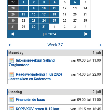
27
1
2
3
4
5
6
7
28
8
9
10
11
12
13
14
29
15
16
17
18
19
20
21
30
22
23
24
25
26
27
28
31
29
30
31
1
2
3
4
juli 2024
«
Week 27
»
1 juli
Maandag
Inloopspreekuur Salland
van 09:00 tot 11:00
Zorgkantoor
Raadsvergadering 1 juli 2024
van 14:00 tot 22:00
Jaarstukken en Kadernota
2 juli
Dinsdag
Financiën de baas
van 09:00 tot 11:00
KOPP/KOV groep 8-12 jaar
van 15:15 tot 16:45