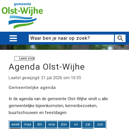
Lees voor
Agenda Olst-Wijhe
Laatst gewijzigd: 21 juli 2026 om 10:35
Gemeentelijke agenda
In de agenda van de gemeente Olst-Wijhe vindt u alle
gemeentelijke bijeenkomsten, kernenbezoeken,
buurtschouwen en feestdagen.
week
maa
din
woe
don
vri
zat
zon