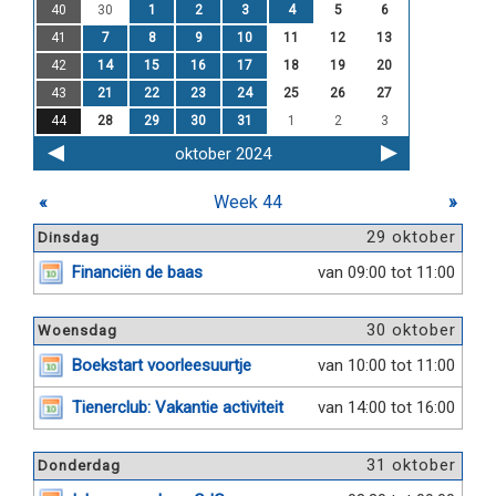
40
30
1
2
3
4
5
6
41
7
8
9
10
11
12
13
42
14
15
16
17
18
19
20
43
21
22
23
24
25
26
27
44
28
29
30
31
1
2
3
oktober 2024
«
Week 44
»
29 oktober
Dinsdag
Financiën de baas
van 09:00 tot 11:00
30 oktober
Woensdag
Boekstart voorleesuurtje
van 10:00 tot 11:00
Tienerclub: Vakantie activiteit
van 14:00 tot 16:00
31 oktober
Donderdag