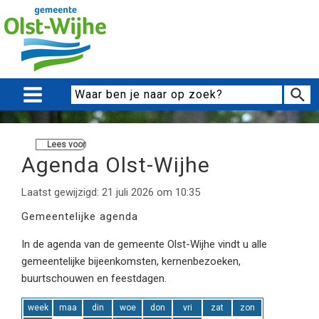
Lees voor
Agenda Olst-Wijhe
Laatst gewijzigd: 21 juli 2026 om 10:35
Gemeentelijke agenda
In de agenda van de gemeente Olst-Wijhe vindt u alle
gemeentelijke bijeenkomsten, kernenbezoeken,
buurtschouwen en feestdagen.
week
maa
din
woe
don
vri
zat
zon