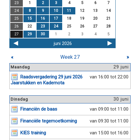
23
1
2
3
4
5
6
7
24
8
9
10
11
12
13
14
25
15
16
17
18
19
20
21
26
22
23
24
25
26
27
28
27
29
30
1
2
3
4
5
juni 2026
«
Week 27
»
29 juni
Maandag
Raadsvergadering 29 juni 2026
van 16:00 tot 22:00
Jaarstukken en Kadernota
30 juni
Dinsdag
Financiën de baas
van 09:00 tot 11:00
Financiële tegemoetkoming
van 09:30 tot 11:00
KIES training
van 15:00 tot 16:00