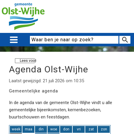
Lees voor
Agenda Olst-Wijhe
Laatst gewijzigd: 21 juli 2026 om 10:35
Gemeentelijke agenda
In de agenda van de gemeente Olst-Wijhe vindt u alle
gemeentelijke bijeenkomsten, kernenbezoeken,
buurtschouwen en feestdagen.
week
maa
din
woe
don
vri
zat
zon