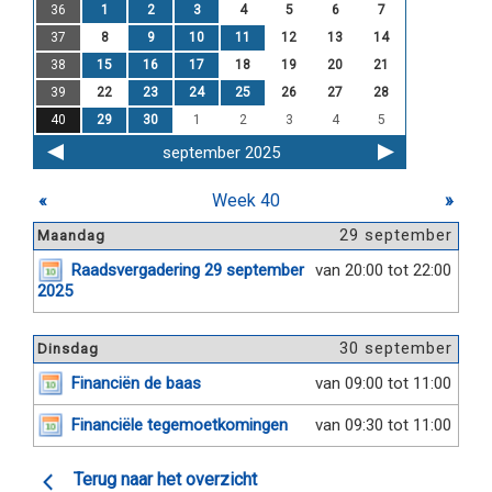
36
1
2
3
4
5
6
7
37
8
9
10
11
12
13
14
38
15
16
17
18
19
20
21
39
22
23
24
25
26
27
28
40
29
30
1
2
3
4
5
september 2025
«
Week 40
»
29 september
Maandag
Raadsvergadering 29 september
van 20:00 tot 22:00
2025
30 september
Dinsdag
Financiën de baas
van 09:00 tot 11:00
Financiële tegemoetkomingen
van 09:30 tot 11:00
Terug naar het overzicht