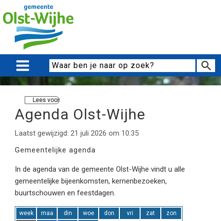
Lees voor
Agenda Olst-Wijhe
Laatst gewijzigd: 21 juli 2026 om 10:35
Gemeentelijke agenda
In de agenda van de gemeente Olst-Wijhe vindt u alle
gemeentelijke bijeenkomsten, kernenbezoeken,
buurtschouwen en feestdagen.
week
maa
din
woe
don
vri
zat
zon