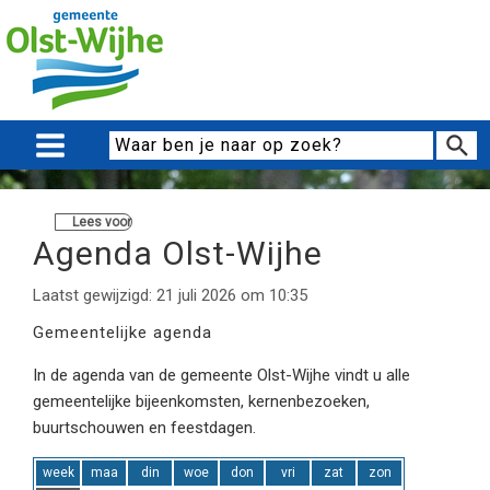
Lees voor
Agenda Olst-Wijhe
Laatst gewijzigd: 21 juli 2026 om 10:35
Gemeentelijke agenda
In de agenda van de gemeente Olst-Wijhe vindt u alle
gemeentelijke bijeenkomsten, kernenbezoeken,
buurtschouwen en feestdagen.
week
maa
din
woe
don
vri
zat
zon