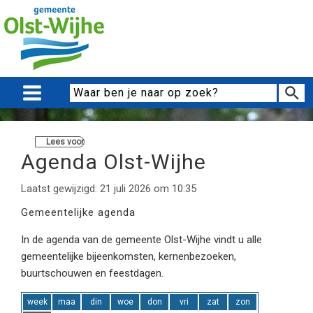
Lees voor
Agenda Olst-Wijhe
Laatst gewijzigd: 21 juli 2026 om 10:35
Gemeentelijke agenda
In de agenda van de gemeente Olst-Wijhe vindt u alle
gemeentelijke bijeenkomsten, kernenbezoeken,
buurtschouwen en feestdagen.
week
maa
din
woe
don
vri
zat
zon