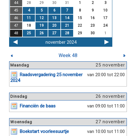
44
28
29
30
31
1
2
3
45
4
5
6
7
8
9
10
46
11
12
13
14
15
16
17
47
18
19
20
21
22
23
24
48
25
26
27
28
29
30
1
november 2024
«
Week 48
»
25 november
Maandag
Raadsvergadering 25 november
van 20:00 tot 22:00
2024
26 november
Dinsdag
Financiën de baas
van 09:00 tot 11:00
27 november
Woensdag
Boekstart voorleesuurtje
van 10:00 tot 11:00