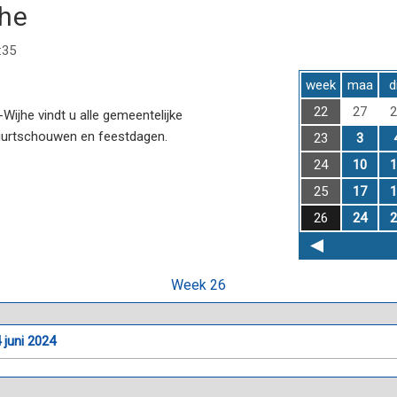
jhe
:35
week
maa
d
22
27
2
ijhe vindt u alle gemeentelijke
uurtschouwen en feestdagen.
23
3
24
10
1
25
17
1
26
24
2
Week 26
 juni 2024