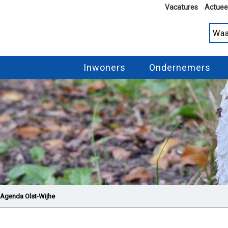
Vacatures
Actuee
Inwoners
Ondernemers
Agenda Olst-Wijhe