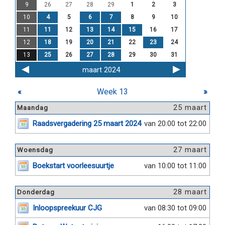
9
26
27
28
29
1
2
3
10
4
5
6
7
8
9
10
11
11
12
13
14
15
16
17
12
18
19
20
21
22
23
24
13
25
26
27
28
29
30
31
maart 2024
«
Week 13
»
25 maart
Maandag
Raadsvergadering 25 maart 2024
van 20:00 tot 22:00
27 maart
Woensdag
Boekstart voorleesuurtje
van 10:00 tot 11:00
28 maart
Donderdag
Inloopspreekuur CJG
van 08:30 tot 09:00