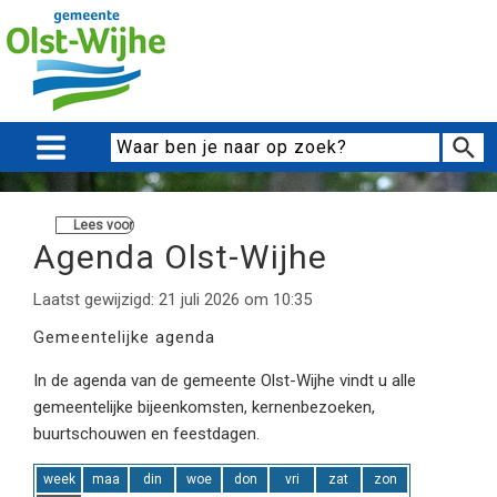
Lees voor
Agenda Olst-Wijhe
Laatst gewijzigd: 21 juli 2026 om 10:35
Gemeentelijke agenda
In de agenda van de gemeente Olst-Wijhe vindt u alle
gemeentelijke bijeenkomsten, kernenbezoeken,
buurtschouwen en feestdagen.
week
maa
din
woe
don
vri
zat
zon