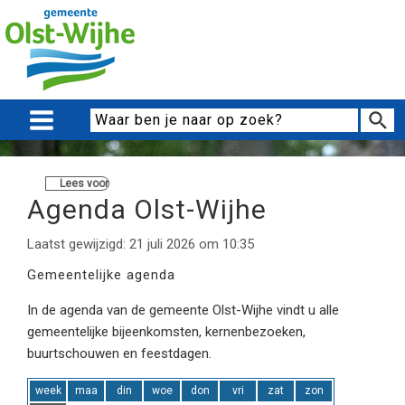
Lees voor
Agenda Olst-Wijhe
Laatst gewijzigd: 21 juli 2026 om 10:35
Gemeentelijke agenda
In de agenda van de gemeente Olst-Wijhe vindt u alle
gemeentelijke bijeenkomsten, kernenbezoeken,
buurtschouwen en feestdagen.
week
maa
din
woe
don
vri
zat
zon