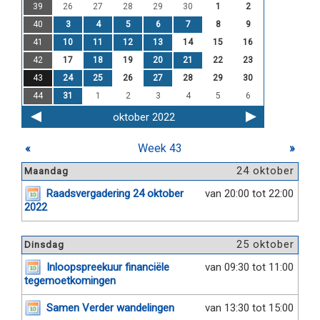
39
26
27
28
29
30
1
2
40
3
4
5
6
7
8
9
41
10
11
12
13
14
15
16
42
17
18
19
20
21
22
23
43
24
25
26
27
28
29
30
44
31
1
2
3
4
5
6
oktober 2022
«
Week 43
»
24 oktober
Maandag
Raadsvergadering 24 oktober
van 20:00 tot 22:00
2022
25 oktober
Dinsdag
Inloopspreekuur financiële
van 09:30 tot 11:00
tegemoetkomingen
Samen Verder wandelingen
van 13:30 tot 15:00