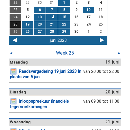
22
29
30
31
1
2
3
4
23
5
6
7
8
9
10
11
24
12
13
14
15
16
17
18
25
19
20
21
22
23
24
25
26
26
27
28
29
30
1
2
juni 2023
«
Week 25
»
19 juni
Maandag
Raadsvergadering 19 juni 2023 In
van 20:00 tot 22:00
plaats van 5 juni
20 juni
Dinsdag
Inloopspreekuur financiële
van 09:30 tot 11:00
tegemoetkomingen
21 juni
Woensdag