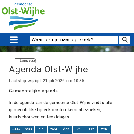
Lees voor
Agenda Olst-Wijhe
Laatst gewijzigd: 21 juli 2026 om 10:35
Gemeentelijke agenda
In de agenda van de gemeente Olst-Wijhe vindt u alle
gemeentelijke bijeenkomsten, kernenbezoeken,
buurtschouwen en feestdagen.
week
maa
din
woe
don
vri
zat
zon