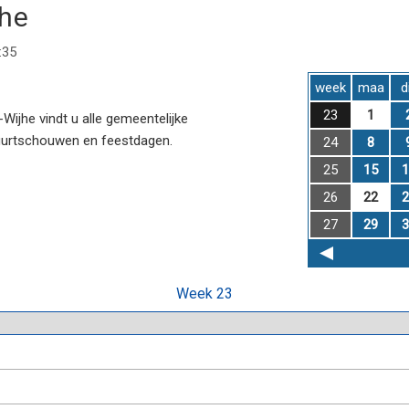
jhe
:35
week
maa
d
23
1
ijhe vindt u alle gemeentelijke
uurtschouwen en feestdagen.
24
8
25
15
1
26
22
2
27
29
3
Week 23