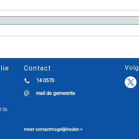
Volg
lie
Contact
14 0570
mail de gemeente
t 5b
meer contactmogelijkheden >