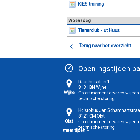
KIES training
Woensdag
Tienerclub - ut Huus
Terug naar het overzicht
Openingstijden ba
Raadhuisplein 1
8131 BN Wijhe
Wijhe
Op dit moment ervaren wij een
technische storing.
Holstohus Jan Schamhartstraa
8121 CM Olst
Olst
Op dit moment ervaren wij een
technische storing.
meer tijden >