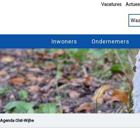
Vacatures
Actuee
Inwoners
Ondernemers
Agenda Olst-Wijhe