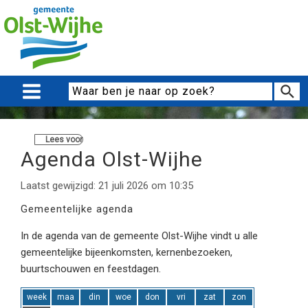
Lees voor
Agenda Olst-Wijhe
Laatst gewijzigd: 21 juli 2026 om 10:35
Gemeentelijke agenda
In de agenda van de gemeente Olst-Wijhe vindt u alle
gemeentelijke bijeenkomsten, kernenbezoeken,
buurtschouwen en feestdagen.
week
maa
din
woe
don
vri
zat
zon