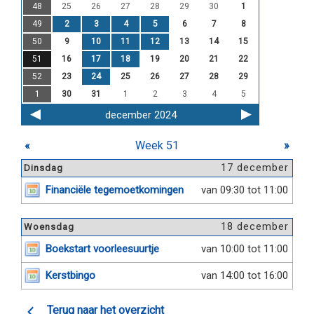
48
25
26
27
28
29
30
1
49
2
3
4
5
6
7
8
50
9
10
11
12
13
14
15
51
16
17
18
19
20
21
22
52
23
24
25
26
27
28
29
1
30
31
1
2
3
4
5
december 2024
«
Week 51
»
17 december
Dinsdag
Financiële tegemoetkomingen
van 09:30 tot 11:00
18 december
Woensdag
Boekstart voorleesuurtje
van 10:00 tot 11:00
Kerstbingo
van 14:00 tot 16:00
Terug naar het overzicht