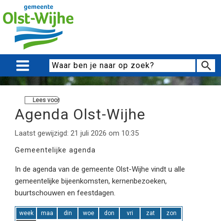
Lees voor
Agenda Olst-Wijhe
Laatst gewijzigd: 21 juli 2026 om 10:35
Gemeentelijke agenda
In de agenda van de gemeente Olst-Wijhe vindt u alle
gemeentelijke bijeenkomsten, kernenbezoeken,
buurtschouwen en feestdagen.
week
maa
din
woe
don
vri
zat
zon