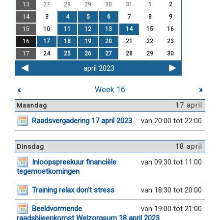
13
27
28
29
30
31
1
2
14
3
4
5
6
7
8
9
15
10
11
12
13
14
15
16
16
17
18
19
20
21
22
23
17
24
25
26
27
28
29
30
april 2023
«
Week 16
»
17 april
Maandag
Raadsvergadering 17 april 2023
van 20:00 tot 22:00
18 april
Dinsdag
Inloopspreekuur financiële
van 09:30 tot 11:00
tegemoetkomingen
Training relax don't stress
van 18:30 tot 20:00
Beeldvormende
van 19:00 tot 21:00
raadsbijeenkomst Welzorgsum 18 april 2023