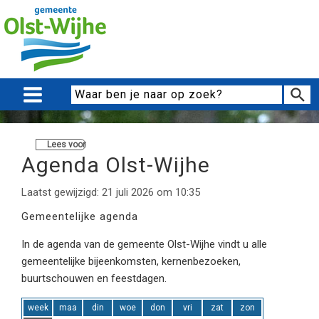
Lees voor
Agenda Olst-Wijhe
Laatst gewijzigd: 21 juli 2026 om 10:35
Gemeentelijke agenda
In de agenda van de gemeente Olst-Wijhe vindt u alle
gemeentelijke bijeenkomsten, kernenbezoeken,
buurtschouwen en feestdagen.
week
maa
din
woe
don
vri
zat
zon