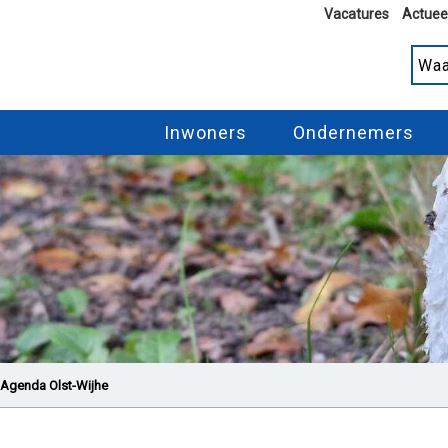
Vacatures
Actuee
Inwoners
Ondernemers
Agenda Olst-Wijhe