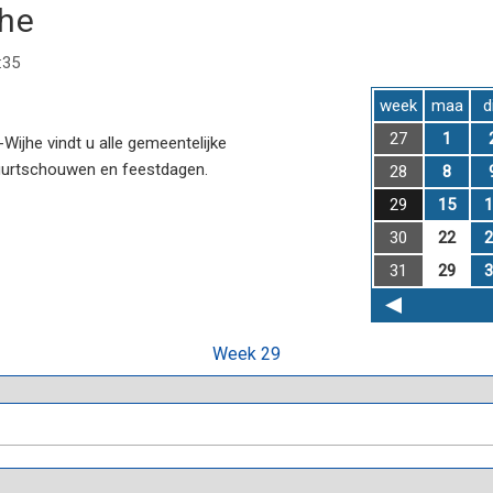
jhe
:35
week
maa
d
27
1
ijhe vindt u alle gemeentelijke
uurtschouwen en feestdagen.
28
8
29
15
1
30
22
2
31
29
3
Week 29