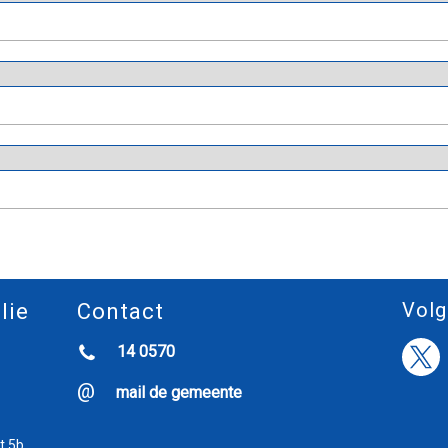
Volg
lie
Contact
14 0570
mail de gemeente
t 5b