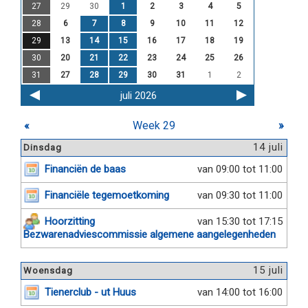
27
29
30
1
2
3
4
5
28
6
7
8
9
10
11
12
29
13
14
15
16
17
18
19
30
20
21
22
23
24
25
26
31
27
28
29
30
31
1
2
juli 2026
«
Week 29
»
14 juli
Dinsdag
Financiën de baas
van 09:00 tot 11:00
Financiële tegemoetkoming
van 09:30 tot 11:00
Hoorzitting
van 15:30 tot 17:15
Bezwarenadviescommissie algemene aangelegenheden
15 juli
Woensdag
Tienerclub - ut Huus
van 14:00 tot 16:00