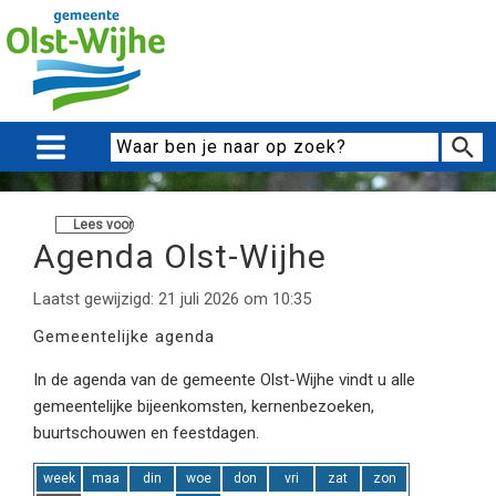
Lees voor
Agenda Olst-Wijhe
Laatst gewijzigd: 21 juli 2026 om 10:35
Gemeentelijke agenda
In de agenda van de gemeente Olst-Wijhe vindt u alle
gemeentelijke bijeenkomsten, kernenbezoeken,
buurtschouwen en feestdagen.
week
maa
din
woe
don
vri
zat
zon