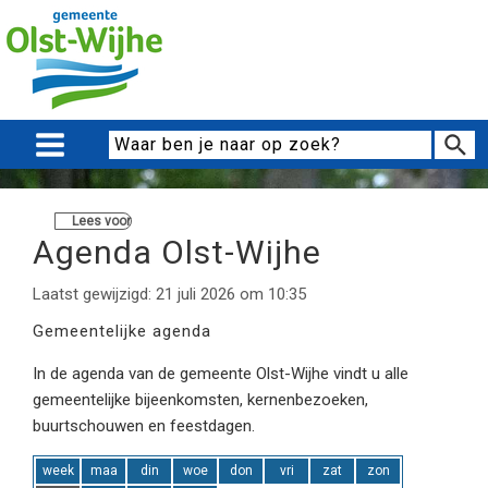
Lees voor
Agenda Olst-Wijhe
Laatst gewijzigd: 21 juli 2026 om 10:35
Gemeentelijke agenda
In de agenda van de gemeente Olst-Wijhe vindt u alle
gemeentelijke bijeenkomsten, kernenbezoeken,
buurtschouwen en feestdagen.
week
maa
din
woe
don
vri
zat
zon