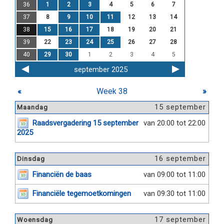
36
1
2
3
4
5
6
7
37
8
9
10
11
12
13
14
38
15
16
17
18
19
20
21
39
22
23
24
25
26
27
28
40
29
30
1
2
3
4
5
september 2025
«
Week 38
»
15 september
Maandag
Raadsvergadering 15 september
van 20:00 tot 22:00
2025
16 september
Dinsdag
Financiën de baas
van 09:00 tot 11:00
Financiële tegemoetkomingen
van 09:30 tot 11:00
17 september
Woensdag