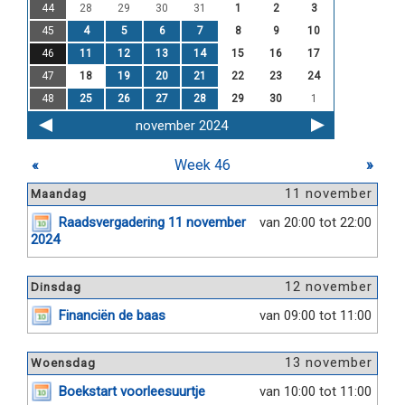
44
28
29
30
31
1
2
3
45
4
5
6
7
8
9
10
46
11
12
13
14
15
16
17
47
18
19
20
21
22
23
24
48
25
26
27
28
29
30
1
november 2024
«
Week 46
»
11 november
Maandag
Raadsvergadering 11 november
van 20:00 tot 22:00
2024
12 november
Dinsdag
Financiën de baas
van 09:00 tot 11:00
13 november
Woensdag
Boekstart voorleesuurtje
van 10:00 tot 11:00