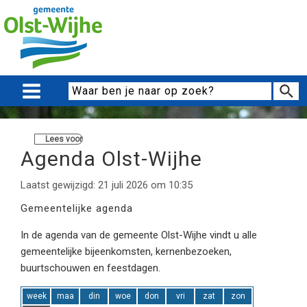
Lees voor
Agenda Olst-Wijhe
Laatst gewijzigd: 21 juli 2026 om 10:35
Gemeentelijke agenda
In de agenda van de gemeente Olst-Wijhe vindt u alle
gemeentelijke bijeenkomsten, kernenbezoeken,
buurtschouwen en feestdagen.
week
maa
din
woe
don
vri
zat
zon