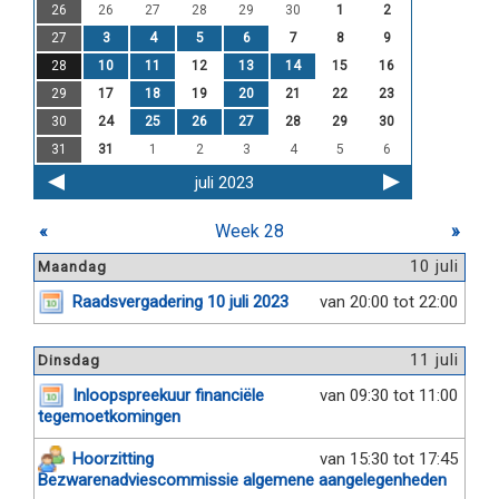
26
26
27
28
29
30
1
2
27
3
4
5
6
7
8
9
28
10
11
12
13
14
15
16
29
17
18
19
20
21
22
23
30
24
25
26
27
28
29
30
31
31
1
2
3
4
5
6
juli 2023
«
Week 28
»
10 juli
Maandag
Raadsvergadering 10 juli 2023
van 20:00 tot 22:00
11 juli
Dinsdag
Inloopspreekuur financiële
van 09:30 tot 11:00
tegemoetkomingen
Hoorzitting
van 15:30 tot 17:45
Bezwarenadviescommissie algemene aangelegenheden