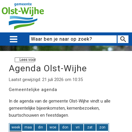
Lees voor
Agenda Olst-Wijhe
Laatst gewijzigd: 21 juli 2026 om 10:35
Gemeentelijke agenda
In de agenda van de gemeente Olst-Wijhe vindt u alle
gemeentelijke bijeenkomsten, kernenbezoeken,
buurtschouwen en feestdagen.
week
maa
din
woe
don
vri
zat
zon