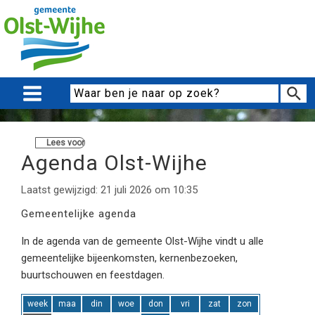
Lees voor
Agenda Olst-Wijhe
Laatst gewijzigd: 21 juli 2026 om 10:35
Gemeentelijke agenda
In de agenda van de gemeente Olst-Wijhe vindt u alle
gemeentelijke bijeenkomsten, kernenbezoeken,
buurtschouwen en feestdagen.
week
maa
din
woe
don
vri
zat
zon