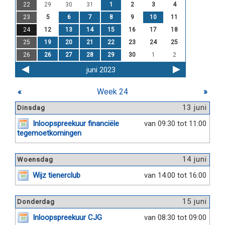
22
29
30
31
1
2
3
4
23
5
6
7
8
9
10
11
24
12
13
14
15
16
17
18
25
19
20
21
22
23
24
25
26
26
27
28
29
30
1
2
juni 2023
«
Week 24
»
13 juni
Dinsdag
Inloopspreekuur financiële
van 09:30 tot 11:00
tegemoetkomingen
14 juni
Woensdag
Wijz tienerclub
van 14:00 tot 16:00
15 juni
Donderdag
Inloopspreekuur CJG
van 08:30 tot 09:00