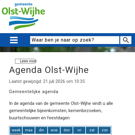
Lees voor
Agenda Olst-Wijhe
Laatst gewijzigd: 21 juli 2026 om 10:35
Gemeentelijke agenda
In de agenda van de gemeente Olst-Wijhe vindt u alle
gemeentelijke bijeenkomsten, kernenbezoeken,
buurtschouwen en feestdagen.
week
maa
din
woe
don
vri
zat
zon