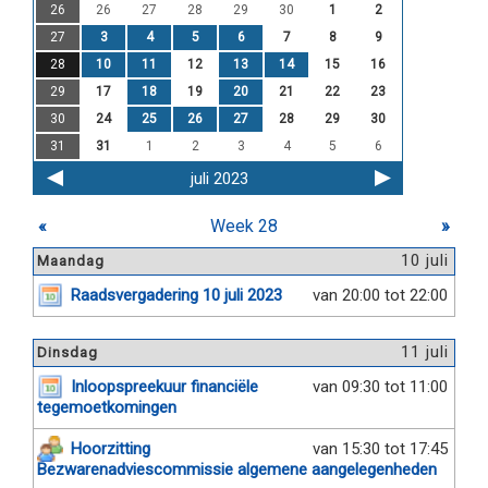
26
26
27
28
29
30
1
2
27
3
4
5
6
7
8
9
28
10
11
12
13
14
15
16
29
17
18
19
20
21
22
23
30
24
25
26
27
28
29
30
31
31
1
2
3
4
5
6
juli 2023
«
Week 28
»
10 juli
Maandag
Raadsvergadering 10 juli 2023
van 20:00 tot 22:00
11 juli
Dinsdag
Inloopspreekuur financiële
van 09:30 tot 11:00
tegemoetkomingen
Hoorzitting
van 15:30 tot 17:45
Bezwarenadviescommissie algemene aangelegenheden