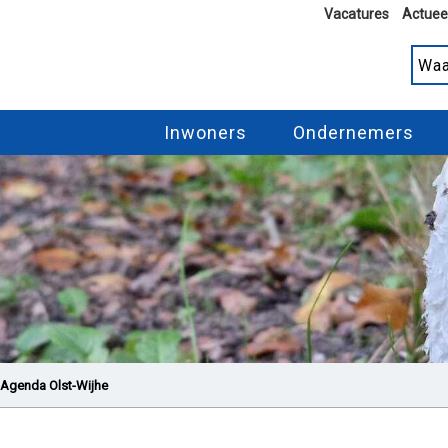
Vacatures
Actuee
Inwoners
Ondernemers
Agenda Olst-Wijhe