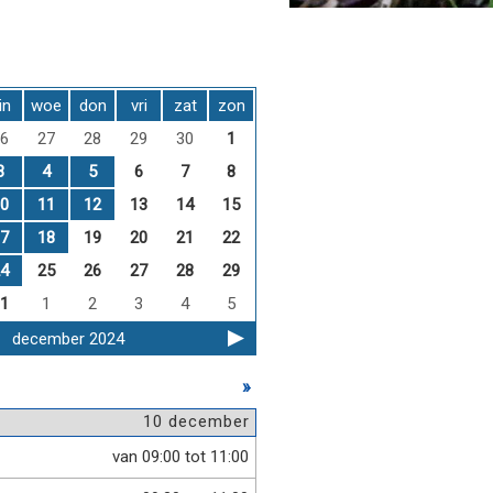
in
woe
don
vri
zat
zon
6
27
28
29
30
1
3
4
5
6
7
8
0
11
12
13
14
15
7
18
19
20
21
22
4
25
26
27
28
29
1
1
2
3
4
5
december 2024
»
10 december
van 09:00 tot 11:00