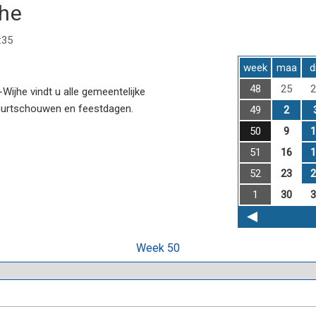
jhe
:35
week
maa
d
48
25
2
ijhe vindt u alle gemeentelijke
uurtschouwen en feestdagen.
49
2
50
9
1
51
16
1
52
23
2
1
30
3
Week 50