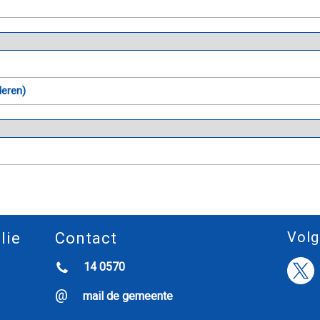
deren)
Volg
lie
Contact
14 0570
mail de gemeente