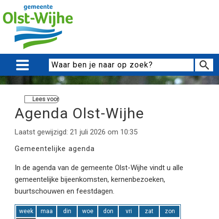
Lees voor
Agenda Olst-Wijhe
Laatst gewijzigd: 21 juli 2026 om 10:35
Gemeentelijke agenda
In de agenda van de gemeente Olst-Wijhe vindt u alle
gemeentelijke bijeenkomsten, kernenbezoeken,
buurtschouwen en feestdagen.
week
maa
din
woe
don
vri
zat
zon