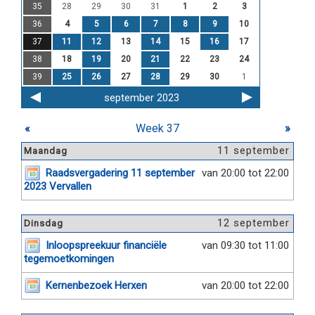
35
28
29
30
31
1
2
3
36
4
5
6
7
8
9
10
37
11
12
13
14
15
16
17
38
18
19
20
21
22
23
24
39
25
26
27
28
29
30
1
september 2023
«
Week 37
»
11 september
Maandag
Raadsvergadering 11 september
van 20:00 tot 22:00
2023 Vervallen
12 september
Dinsdag
Inloopspreekuur financiële
van 09:30 tot 11:00
tegemoetkomingen
Kernenbezoek Herxen
van 20:00 tot 22:00