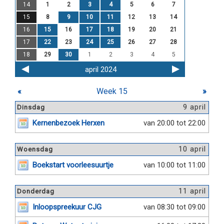
14
1
2
3
4
5
6
7
15
8
9
10
11
12
13
14
16
15
16
17
18
19
20
21
17
22
23
24
25
26
27
28
18
29
30
1
2
3
4
5
april 2024
«
Week 15
»
9 april
Dinsdag
Kernenbezoek Herxen
van 20:00 tot 22:00
10 april
Woensdag
Boekstart voorleesuurtje
van 10:00 tot 11:00
11 april
Donderdag
Inloopspreekuur CJG
van 08:30 tot 09:00