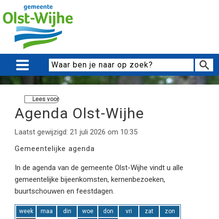
Lees voor
Agenda Olst-Wijhe
Laatst gewijzigd: 21 juli 2026 om 10:35
Gemeentelijke agenda
In de agenda van de gemeente Olst-Wijhe vindt u alle
gemeentelijke bijeenkomsten, kernenbezoeken,
buurtschouwen en feestdagen.
week
maa
din
woe
don
vri
zat
zon