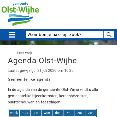
Lees voor
Agenda Olst-Wijhe
Laatst gewijzigd: 21 juli 2026 om 10:35
Gemeentelijke agenda
In de agenda van de gemeente Olst-Wijhe vindt u alle
gemeentelijke bijeenkomsten, kernenbezoeken,
buurtschouwen en feestdagen.
week
maa
din
woe
don
vri
zat
zon