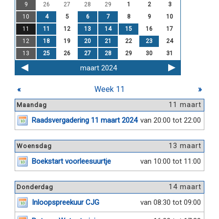
9
26
27
28
29
1
2
3
10
4
5
6
7
8
9
10
11
11
12
13
14
15
16
17
12
18
19
20
21
22
23
24
13
25
26
27
28
29
30
31
maart 2024
«
Week 11
»
11 maart
Maandag
Raadsvergadering 11 maart 2024
van 20:00 tot 22:00
13 maart
Woensdag
Boekstart voorleesuurtje
van 10:00 tot 11:00
14 maart
Donderdag
Inloopspreekuur CJG
van 08:30 tot 09:00