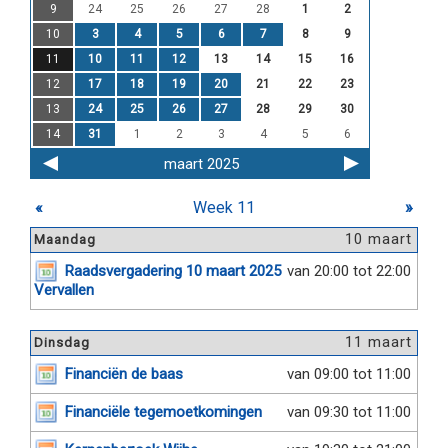
9
24
25
26
27
28
1
2
10
3
4
5
6
7
8
9
11
10
11
12
13
14
15
16
12
17
18
19
20
21
22
23
13
24
25
26
27
28
29
30
14
31
1
2
3
4
5
6
maart 2025
«
Week 11
»
10 maart
Maandag
Raadsvergadering 10 maart 2025
van 20:00 tot 22:00
Vervallen
11 maart
Dinsdag
Financiën de baas
van 09:00 tot 11:00
Financiële tegemoetkomingen
van 09:30 tot 11:00