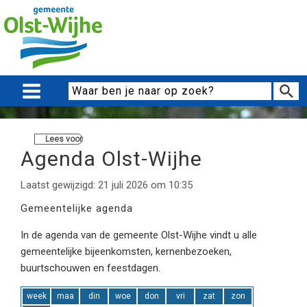
Lees voor
Agenda Olst-Wijhe
Laatst gewijzigd: 21 juli 2026 om 10:35
Gemeentelijke agenda
In de agenda van de gemeente Olst-Wijhe vindt u alle
gemeentelijke bijeenkomsten, kernenbezoeken,
buurtschouwen en feestdagen.
week
maa
din
woe
don
vri
zat
zon