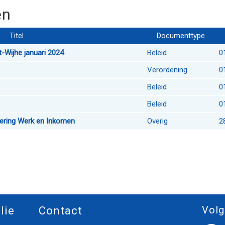
en
Titel
Documenttype
t-Wijhe januari 2024
Beleid
0
Verordening
0
Beleid
0
Beleid
0
oering Werk en Inkomen
Overig
2
Volg
lie
Contact