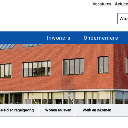
Vacatures
Actuee
Inwoners
Ondernemers
beleid en regelgeving
Wonen en leven
Werk en inkomen