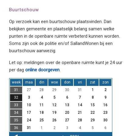
Buurtschouw
Op verzoek kan een buurtschouw plaatsvinden. Dan
bekijken gemeente en plaatselijk belang samen welke
punten in de openbare ruimte verbeterd kunnen worden.
Soms zijn ook de politie en/of SallandWonen bij een
buurtschouw aanwezig.
Let op: meldingen over de openbare ruimte kunt je 24 uur
per dag
online doorgeven
.
week
maa
din
woe
don
vri
zat
zon
31
27
28
29
30
31
1
2
32
3
4
5
6
7
8
9
33
10
11
12
13
14
15
16
34
17
18
19
20
21
22
23
35
24
25
26
27
28
29
30
36
31
1
2
3
4
5
6