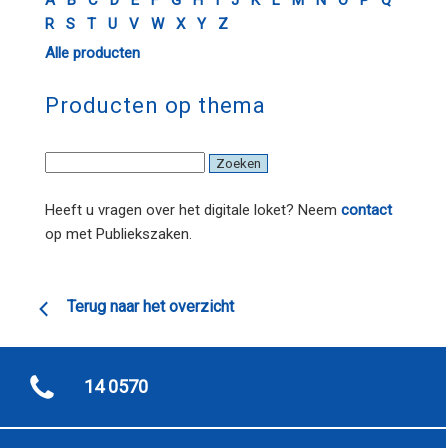
A
B
C
D
E
F
G
H
I
J
K
L
M
N
O
P
Q
R
S
T
U
V
W
X
Y
Z
Alle producten
Producten op thema
Heeft u vragen over het digitale loket? Neem
contact
op met Publiekszaken.
Terug naar het overzicht
14 0570