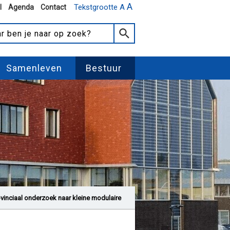
A
Tekstgrootte A
l
Agenda
Contact
Samenleven
Bestuur
ovinciaal onderzoek naar kleine modulaire