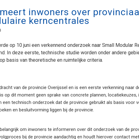
rmeert inwoners over provincia
ulaire kerncentrales
4
eerde op 10 juni een verkennend onderzoek naar Small Modular Re
d. In deze eerste, technische studie worden onder andere gebi
 basis van theoretische en ruimtelijke criteria.
racht van de provincie Overijssel en is een eerste verkenning naar d
r is op dit moment geen sprake van concrete plannen, locatiekeuzes, 
 een technisch onderzoek dat de provincie gebruikt als basis voor v
eken en besluitvorming liggen bij de provincie.
belangrijk om inwoners te informeren over dit onderzoek van de pro
volgproces bij de provincie aandachtig en houdt hierover contact me