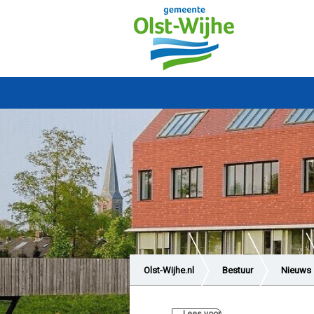
Olst-Wijhe.nl
Bestuur
Nieuws
kerncentrales