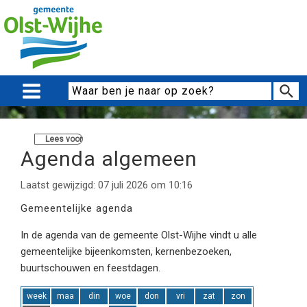
Lees voor
Agenda algemeen
Laatst gewijzigd: 07 juli 2026 om 10:16
Gemeentelijke agenda
In de agenda van de gemeente Olst-Wijhe vindt u alle
gemeentelijke bijeenkomsten, kernenbezoeken,
buurtschouwen en feestdagen.
week
maa
din
woe
don
vri
zat
zon