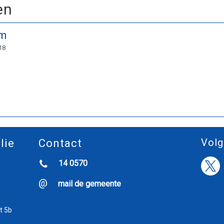
en
um
18
Volg
lie
Contact
14 0570
mail de gemeente
t 5b