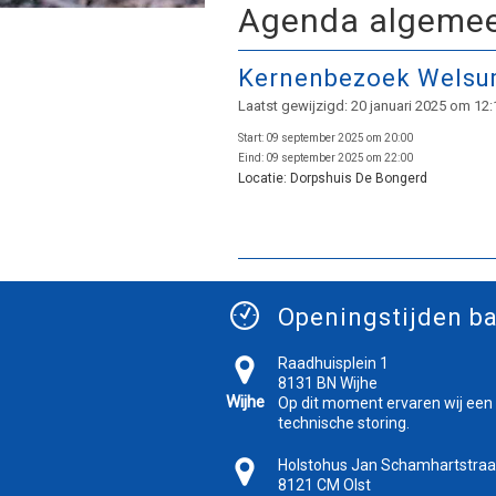
Agenda algeme
Kernenbezoek Wels
Laatst gewijzigd: 20 januari 2025 om 12:
Start:
09 september 2025 om 20:00
Eind:
09 september 2025 om 22:00
Locatie:
Dorpshuis De Bongerd
Openingstijden ba
Raadhuisplein 1
8131 BN Wijhe
Wijhe
Op dit moment ervaren wij een
technische storing.
Holstohus Jan Schamhartstraa
8121 CM Olst