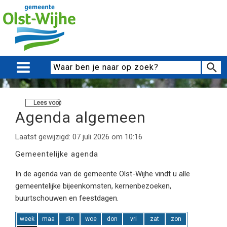
Lees voor
Agenda algemeen
Laatst gewijzigd: 07 juli 2026 om 10:16
Gemeentelijke agenda
In de agenda van de gemeente Olst-Wijhe vindt u alle
gemeentelijke bijeenkomsten, kernenbezoeken,
buurtschouwen en feestdagen.
week
maa
din
woe
don
vri
zat
zon