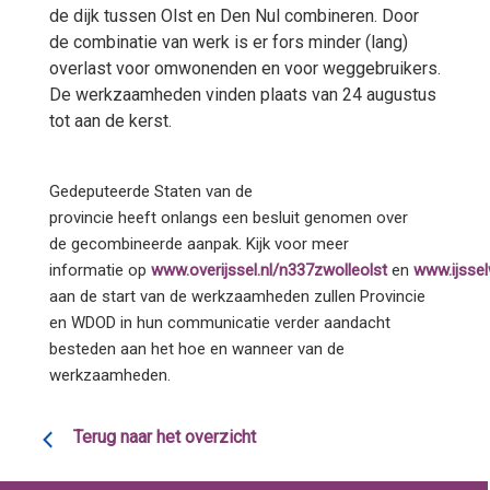
de dijk tussen Olst en Den Nul combineren. Door
de combinatie van werk is er fors minder (lang)
overlast voor omwonenden en voor weggebruikers.
De werkzaamheden vinden plaats van 24 augustus
tot aan de kerst.
Gedeputeerde Staten
van de
provincie
heeft
onlangs
e
e
n
besluit
g
e
n
o
m
e
n
o
ver
de
gecombineerde
aanpak
.
Kijk voor meer
informatie
op
www.overijssel.nl/n337zwolleolst
en
www.ijssel
aan de
start van de werkzaamheden
zullen Provincie
en WDOD in hun communicatie verder aandacht
besteden aan het hoe en wanneer van de
werkzaamheden.
Terug naar het overzicht