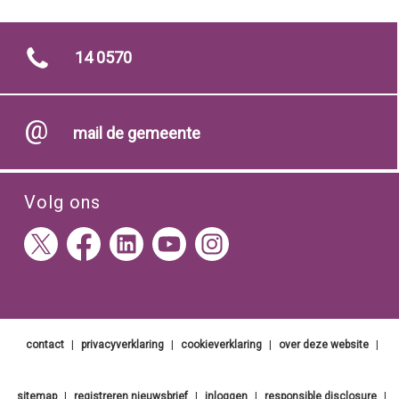
14 0570
mail de gemeente
Volg ons
contact
|
privacyverklaring
|
cookieverklaring
|
over deze website
|
sitemap
|
registreren nieuwsbrief
|
inloggen
|
responsible disclosure
|