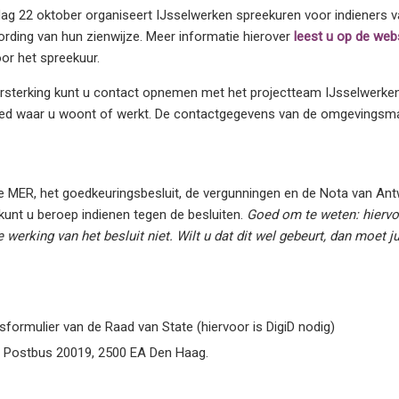
g 22 oktober organiseert IJsselwerken spreekuren voor indieners v
rding van hun zienwijze. Meer informatie hierover
leest u op de web
or het spreekuur.
ersterking kunt u contact opnemen met het projectteam IJsselwerke
ed waar u woont of werkt. De contactgegevens van de omgevingsm
de MER, het goedkeuringsbesluit, de vergunningen en de Nota van Ant
unt u beroep indienen tegen de besluiten.
Goed om te weten: hiervo
 werking van het besluit niet. Wilt u dat dit wel gebeurt, dan moet 
oepsformulier van de Raad van State (hiervoor is DigiD nodig)
e, Postbus 20019, 2500 EA Den Haag.