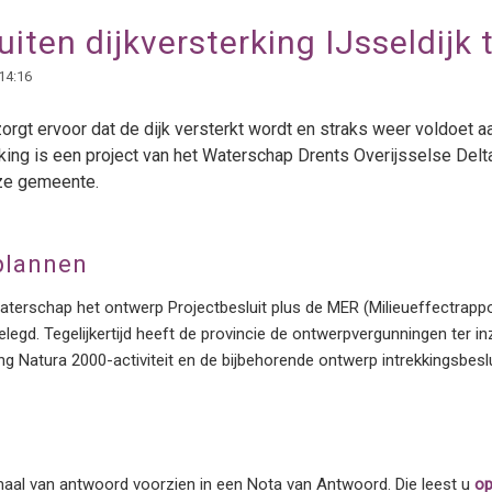
uiten dijkversterking IJsseldijk
14:16
rgt ervoor dat de dijk versterkt wordt en straks weer voldoet aa
rking is een project van het Waterschap Drents Overijsselse Del
nze gemeente.
 plannen
waterschap het ontwerp Projectbesluit plus de MER (Milieueffectrappo
gelegd. Tegelijkertijd heeft de provincie de ontwerpvergunningen ter in
 Natura 2000-activiteit en de bijbehorende ontwerp intrekkingsbesluit
maal van antwoord voorzien in een Nota van Antwoord. Die leest u
o