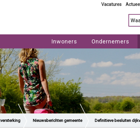
Vacatures
Actuee
Inwoners
Ondernemers
kversterking
Nieuwsberichten gemeente
Definitieve besluiten dijk