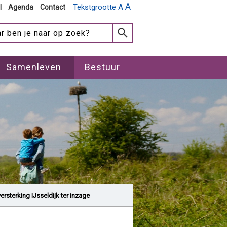
A
Tekstgrootte A
l
Agenda
Contact
Samenleven
Bestuur
versterking IJsseldijk ter inzage