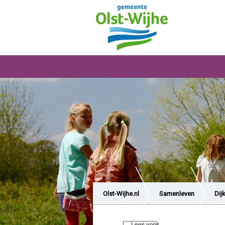
Olst-Wijhe.nl
Samenleven
Dij