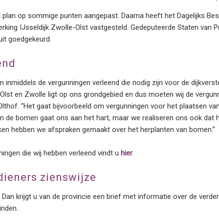
et plan op sommige punten aangepast. Daarna heeft het Dagelijks Bes
terking IJsseldijk Zwolle-Olst vastgesteld. Gedeputeerde Staten van 
uit goedgekeurd.
end
 inmiddels de vergunningen verleend die nodig zijn voor de dijkvers
n Olst en Zwolle ligt op ons grondgebied en dus moeten wij de vergun
 Olthof. “Het gaat bijvoorbeeld om vergunningen voor het plaatsen 
 de bomen gaat ons aan het hart, maar we realiseren ons ook dat he
ken hebben we afspraken gemaakt over het herplanten van bomen.”
ningen die wij hebben verleend vindt u
hier
.
ieners zienswijze
 Dan krijgt u van de provincie een brief met informatie over de verd
vinden.